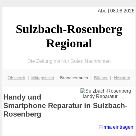
Abo | 08.08.2026
Sulzbach-Rosenberg
Regional
Die Zeitung mit Nur Guten Nachrichten
Obstkorb
|
Mittagstisch
| Branchenbuch |
Bücher
|
Heiraten
Handy und
Smartphone Reparatur in Sulzbach-
Rosenberg
Firma eintragen