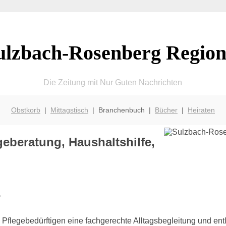
ulzbach-Rosenberg Region
Die Zeitung mit Nur Guten Nachrichten
Obstkorb
|
Mittagstisch
| Branchenbuch |
Bücher
|
Heiraten
eberatung, Haushaltshilfe,
?
Pflegebedürftigen eine fachgerechte Alltagsbegleitung und ent