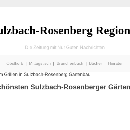
ulzbach-Rosenberg Region
Die Zeitung mit Nur Guten Nachrichten
Obstkorb
|
Mittagstisch
|
Branchenbuch
|
Bücher
|
Heiraten
schönsten Sulzbach-Rosenberger Gärte